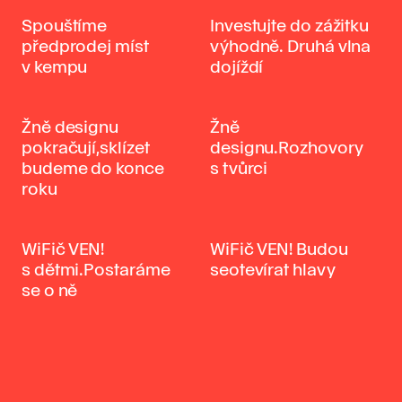
Spouštíme
Investujte do zážitku
předprodej míst
výhodně. Druhá vlna
v kempu
dojíždí
Žně designu
Žně
pokračují,sklízet
designu.Rozhovory
budeme do konce
s tvůrci
roku
WiFič VEN!
WiFič VEN! Budou
s dětmi.Postaráme
seotevírat hlavy
se o ně