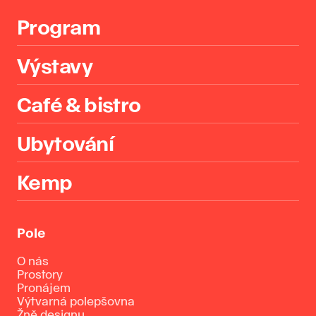
Program
Výstavy
Café & bistro
Ubytování
Kemp
Pole
O nás
Prostory
Pronájem
Výtvarná polepšovna
Žně designu