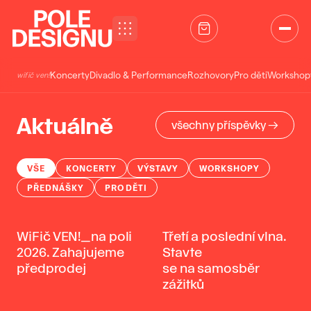
Přeskočit na obsah
Koncerty
Divadlo & Performance
Rozhovory
Pro děti
Workshop
wifič ven!
Aktuálně
všechny příspěvky →
VŠE
KONCERTY
VÝSTAVY
WORKSHOPY
PŘEDNÁŠKY
PRO DĚTI
WiFič VEN!_na poli
Třetí a poslední vlna.
2026. Zahajujeme
Stavte
předprodej
se na samosběr
zážitků