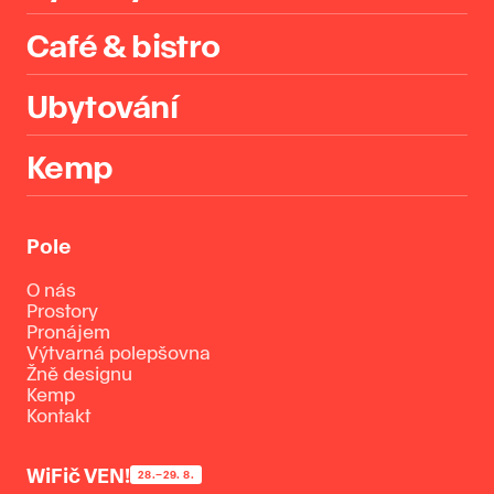
Café & bistro
Ubytování
Kemp
Pole
O nás
Prostory
Pronájem
Výtvarná polepšovna
Žně designu
Kemp
Kontakt
WiFič VEN!
28.–29. 8.