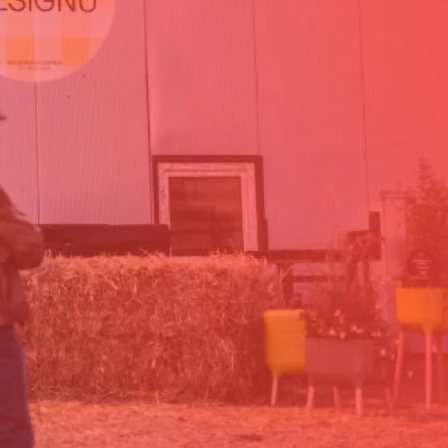
stupenek
 První
tele našly
lna.
jí styly,