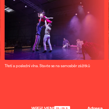
Třetí a poslední vlna. Stavte se na samosběr zážitků
WiFič VEN!
Adresa
28.–29. 8.