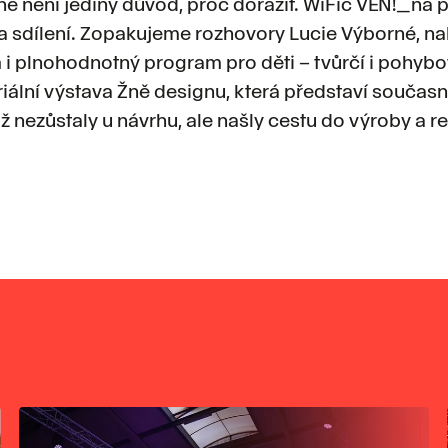
ě není jediný důvod, proč dorazit. WiFič VEN!_na p
a sdílení. Zopakujeme rozhovory Lucie Výborné, 
i plnohodnotný program pro děti – tvůrčí i pohybov
riální výstava Žně designu, která představí souča
už nezůstaly u návrhu, ale našly cestu do výroby a r