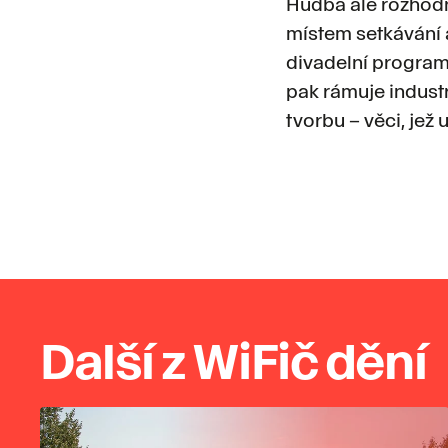
Hudba ale rozhodn
místem setkávání 
divadelní program 
pak rámuje indust
tvorbu – věci, jež 
Další z WiFič dění