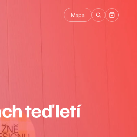
Mapa
h teď letí