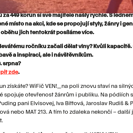
toval předprodej vstupenek na devátý ročník WiFič 
ů za 449 korun si své majitele našly rychle. S lednem
né místo na akci, kde se propojují styly, žánry i ge
 oběhu jich tentokrát posíláme více.
devátému ročníku začali dělat vlny? Kvůli kapacitě
avě a inspiraci, ale i návštěvníkům.
9. srpna?
pit zde
.
un získáte? WiFič VEN!_na poli znovu staví na siln
é spojuje otevřenost žánrům i publiku. Na pódiích 
Puding pani Elvisovej, Iva Bittová, Jaroslav Rudiš & P
ová nebo MAT 213. A tím to zdaleka nekončí – dalš
t.