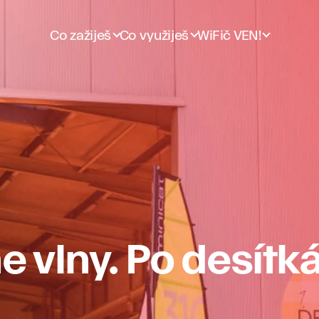
Co zažiješ
Co využiješ
WiFič VEN!
vlny. Po desítkác