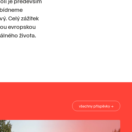
oli je především
nabídneme
ý. Celý zážitek
snou evropskou
eálného života.
všechny příspěvky →