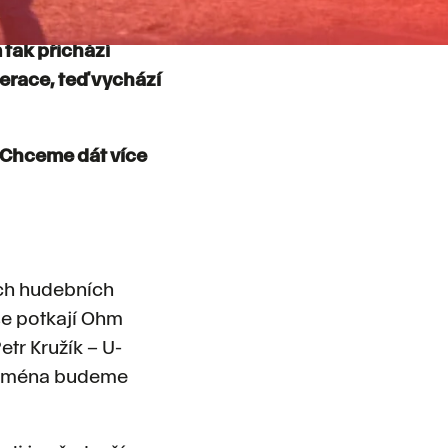
VEN!_na poli.
 tak přichází
nerace, teď vychází
. Chceme dát více
ých hudebních
se potkají Ohm
etr Kružík – U-
í jména budeme