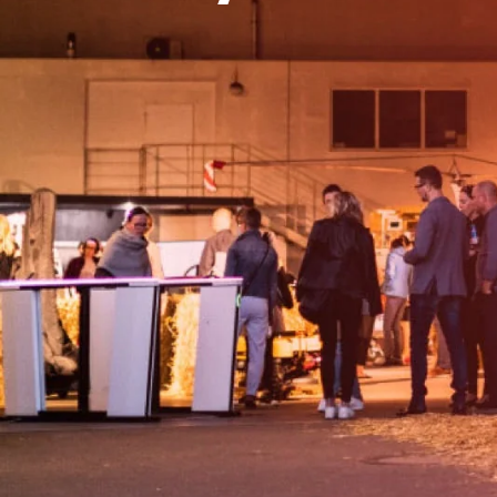
V prosinc
na devátý
desítky lí
rychle. S
Zaručené m
žánry i g