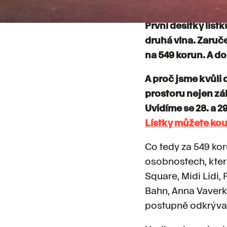
V prosinci odstar
První desítky lístk
druhá vlna. Zaruče
na 549 korun. A do
A proč jsme kvůli 
prostoru nejen záb
Uvidíme se 28. a 2
Lístky můžete kou
Co tedy za 549 kor
osobnostech, kter
Square, Midi Lidi, 
Bahn, Anna Vaverk
postupně odkrýva