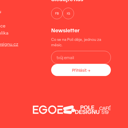
u
FB
IG
ice
Newsletter
lika
Co se na Poli děje, jednou za
signu.cz
měsíc.
Přihlásit →