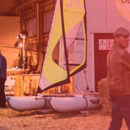
i odstartoval předprodej v
 ročník WiFič VEN!_na poli.
stků za 449 korun si své maji
 lednem tak přichází druhá v
ísto na akci, kde se propoju
ener