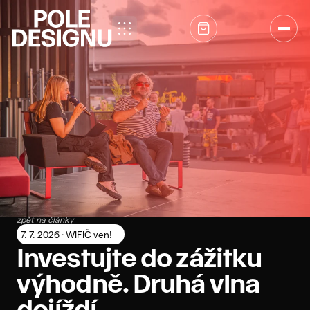
Přeskočit na obsah
zpět na články
7. 7. 2026 · WIFIČ ven!
Investujte do zážitku
výhodně. Druhá vlna
dojíždí