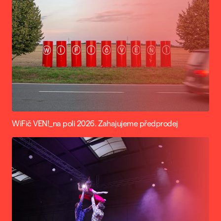
WiFič VEN!_na poli 2026. Zahajujeme předprodej