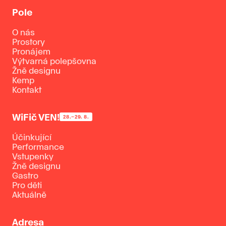
Pole
O nás
Prostory
Pronájem
Výtvarná polepšovna
Žně designu
Kemp
Kontakt
WiFič VEN!
28.–29. 8.
Účinkující
Performance
Vstupenky
Žně designu
Gastro
Pro děti
Aktuálně
Adresa