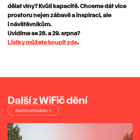
dělat vlny? Kvůli kapacitě. Chceme dát více
prostoru nejen zábavě a inspiraci, ale
i návštěvníkům.
Uvidíme se 28. a 29. srpna?
Lístky můžete koupit zde
.
Další z WiFič dění
všechny příspěvky →