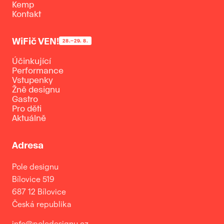
Kemp
Kontakt
WiFič VEN!
28.–29. 8.
Účinkující
Performance
Vstupenky
Žně designu
Gastro
Pro děti
Aktuálně
Adresa
Pole designu
Bílovice 519
687 12 Bílovice
Česká republika
info@poledesignu.cz