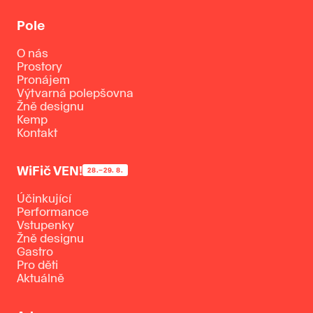
Pole
O nás
Prostory
Pronájem
Výtvarná polepšovna
Žně designu
Kemp
Kontakt
WiFič VEN!
28.–29. 8.
Účinkující
Performance
Vstupenky
Žně designu
Gastro
Pro děti
Aktuálně