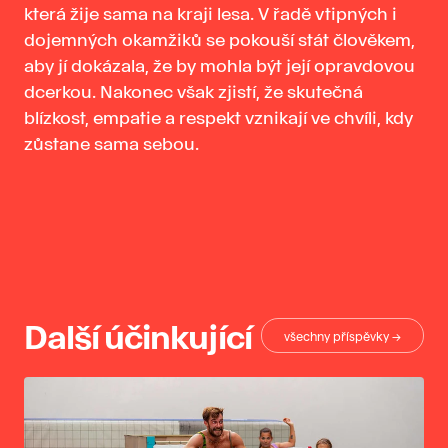
která žije sama na kraji lesa. V řadě vtipných i
dojemných okamžiků se pokouší stát člověkem,
aby jí dokázala, že by mohla být její opravdovou
dcerkou. Nakonec však zjistí, že skutečná
blízkost, empatie a respekt vznikají ve chvíli, kdy
zůstane sama sebou.
Další účinkující
všechny příspěvky →