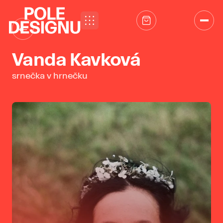
Přeskočit na obsah
←
Vanda Kavková
srnečka v hrnečku