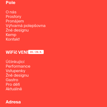
Pole
O nás
Prostory
Pronájem
Výtvarná polepšovna
Žně designu
Kemp
Kontakt
WiFič VEN!
28.–29. 8.
Účinkující
Performance
Vstupenky
Žně designu
Gastro
Pro děti
Aktuálně
Adresa