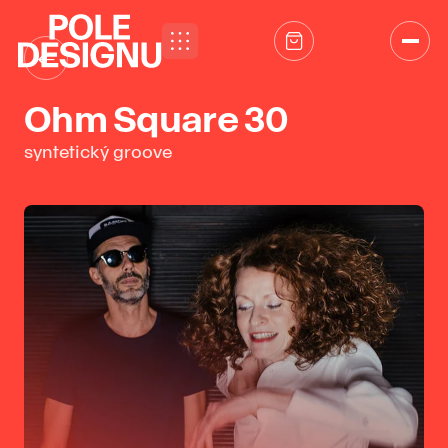
Přeskočit na obsah
←
Ohm Square 30
syntetický groove