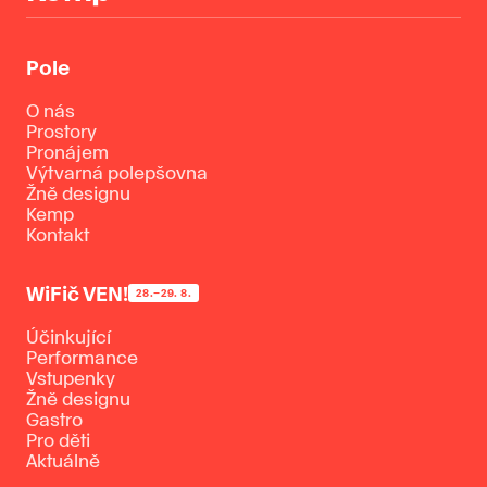
Pole
O nás
Prostory
Pronájem
Výtvarná polepšovna
Žně designu
Kemp
Kontakt
WiFič VEN!
28.–29. 8.
Účinkující
Performance
Vstupenky
Žně designu
Gastro
Pro děti
Aktuálně