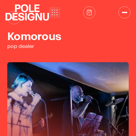
Přeskočit na obsah
←
Komorous
pop dealer