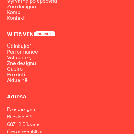
Výtvarná polepšovna
Žně designu
Kemp
Kontakt
WiFič VEN!
28.–29. 8.
Účinkující
Performance
Vstupenky
Žně designu
Gastro
Pro děti
Aktuálně
Adresa
Pole designu
Bílovice 519
687 12 Bílovice
Česká republika