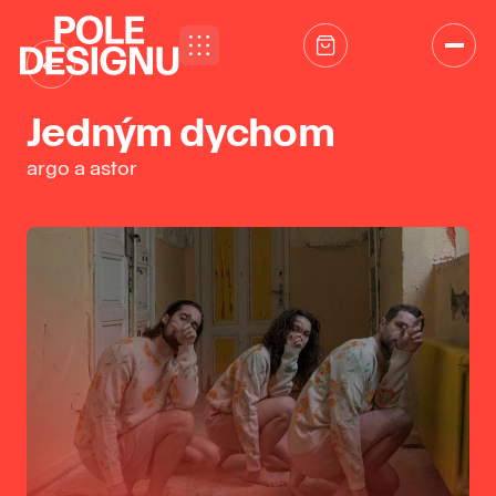
Přeskočit na obsah
←
Jedným dychom
argo a astor