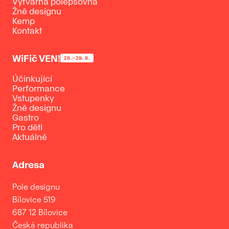
Výtvarná polepšovna
Žně designu
Kemp
Kontakt
WiFič VEN!
28.–29. 8.
Účinkující
Performance
Vstupenky
Žně designu
Gastro
Pro děti
Aktuálně
Adresa
Pole designu
Bílovice 519
687 12 Bílovice
Česká republika