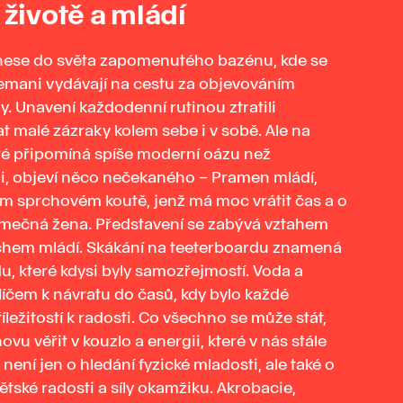
 životě a mládí
ese do světa zapomenutého bazénu, kde se
tlemani vydávají na cestu za objevováním
y. Unavení každodenní rutinou ztratili
 malé zázraky kolem sebe i v sobě. Ale na
ré připomíná spíše moderní oázu než
ii, objeví něco nečekaného – Pramen mládí,
m sprchovém koutě, jenž má moc vrátit čas a o
jimečná žena. Představení se zabývá vztahem
chem mládí. Skákání na teeterboardu znamená
, které kdysi byly samozřejmostí. Voda a
líčem k návratu do časů, kdy bylo každé
ležitostí k radosti. Co všechno se může stát,
u věřit v kouzlo a energii, které v nás stále
ení jen o hledání fyzické mladosti, ale také o
tské radosti a síly okamžiku. Akrobacie,