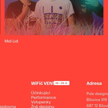
Midi Lidi
WiFič VEN!
Adresa
28.–29. 8.
Účinkující
Pole design
Performance
Bílovice 519
Vstupenky
687 12 Bílov
lepšovna
Žně designu