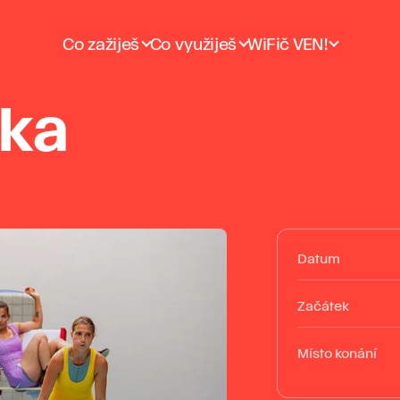
Co zažiješ
Co využiješ
WiFič VEN!
yka
Datum
Začátek
Místo konání