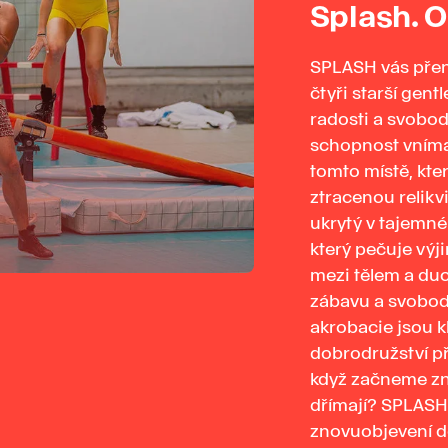
Splash. O
SPLASH vás přen
čtyři starší gen
radosti a svobod
schopnost vnímat
tomto místě, kte
ztracenou relikv
ukrytý v tajemné
který pečuje vý
mezi tělem a du
zábavu a svobodu
akrobacie jsou k
dobrodružství pří
když začneme znov
dřímají? SPLASH n
znovuobjevení dě