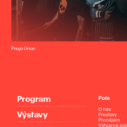
Prago Union
Program
Pole
O nás
Výstavy
Prostory
Pronájem
Výtvarná po