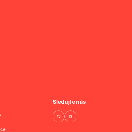
Sledujte nás
u
FB
IG
ice