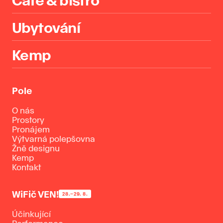
Ubytování
Kemp
Pole
O nás
Prostory
Pronájem
Výtvarná polepšovna
Žně designu
Kemp
Kontakt
WiFič VEN!
28.–29. 8.
Účinkující