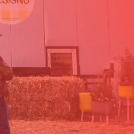
stupenek
 První
tele našly
lna.
jí styly,