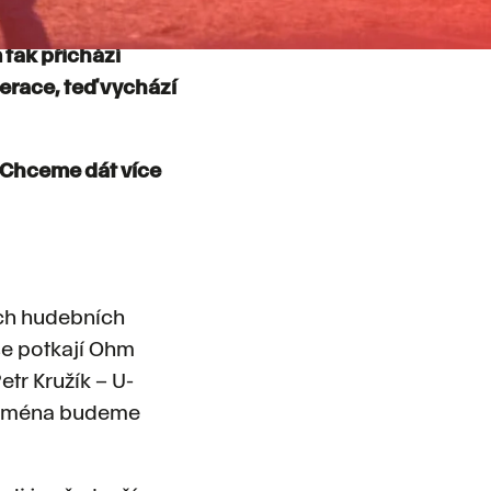
VEN!_na poli.
 tak přichází
nerace, teď vychází
. Chceme dát více
ých hudebních
se potkají Ohm
etr Kružík – U-
í jména budeme