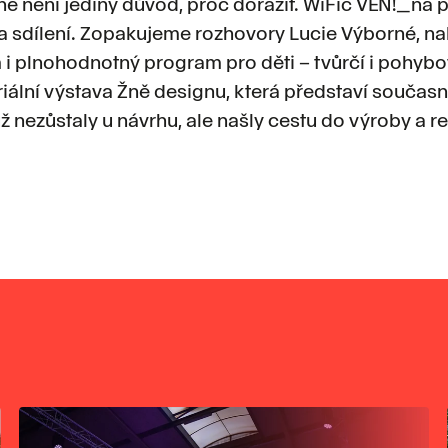
ě není jediný důvod, proč dorazit. WiFič VEN!_na p
a sdílení. Zopakujeme rozhovory Lucie Výborné, 
i plnohodnotný program pro děti – tvůrčí i pohybov
riální výstava Žně designu, která představí souča
už nezůstaly u návrhu, ale našly cestu do výroby a r