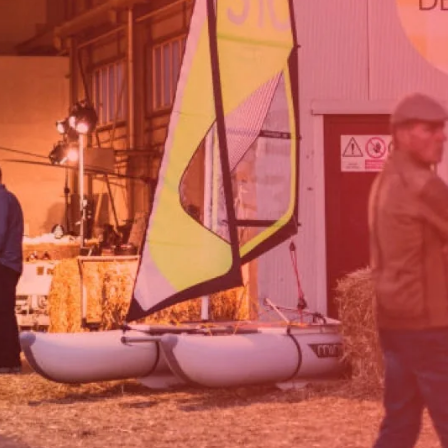
i odstartoval předprodej v
 ročník WiFič VEN!_na poli.
stků za 449 korun si své maji
 lednem tak přichází druhá v
ísto na akci, kde se propoju
ener