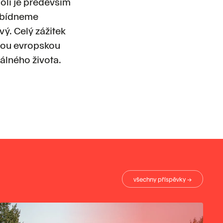
oli je především
nabídneme
ý. Celý zážitek
snou evropskou
eálného života.
všechny příspěvky →