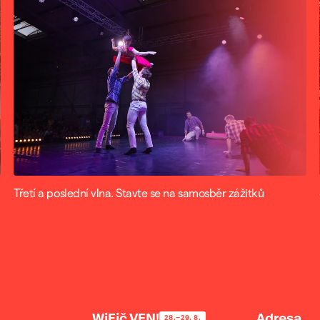
Třetí a poslední vlna. Stavte se na samosběr zážitků
WiFič VEN!
Adresa
28.–29. 8.