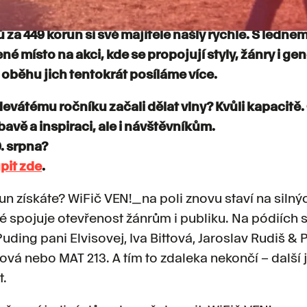
toval předprodej vstupenek na devátý ročník WiFič 
ů za 449 korun si své majitele našly rychle. S lednem
né místo na akci, kde se propojují styly, žánry i ge
 oběhu jich tentokrát posíláme více.
devátému ročníku začali dělat vlny? Kvůli kapacitě
avě a inspiraci, ale i návštěvníkům.
9. srpna?
pit zde
.
un získáte? WiFič VEN!_na poli znovu staví na siln
é spojuje otevřenost žánrům i publiku. Na pódiích 
Puding pani Elvisovej, Iva Bittová, Jaroslav Rudiš & P
ová nebo MAT 213. A tím to zdaleka nekončí – dalš
t.