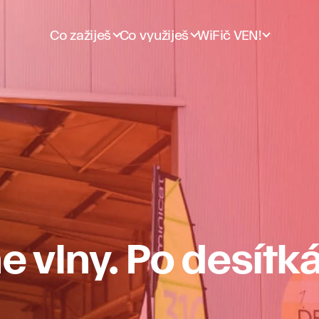
Co zažiješ
Co využiješ
WiFič VEN!
vlny. Po desítkác