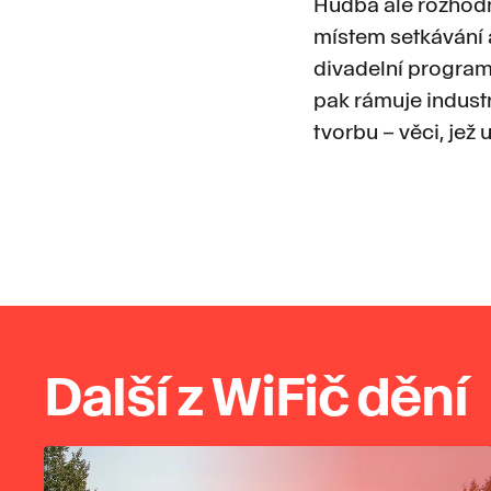
Hudba ale rozhodn
místem setkávání 
divadelní program 
pak rámuje indust
tvorbu – věci, jež 
Další z WiFič dění