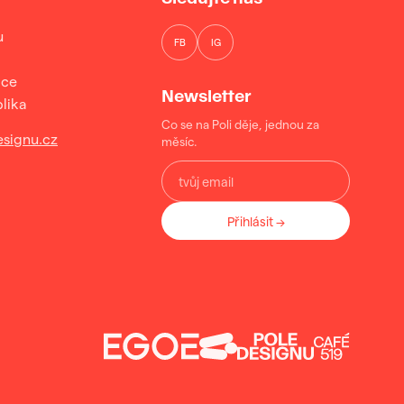
u
FB
IG
ice
Newsletter
lika
Co se na Poli děje, jednou za
signu.cz
měsíc.
Přihlásit →