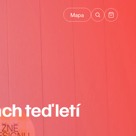
Mapa
h teď letí