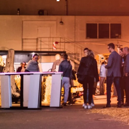
V prosinc
na devátý
desítky lí
rychle. S
Zaručené m
žánry i g