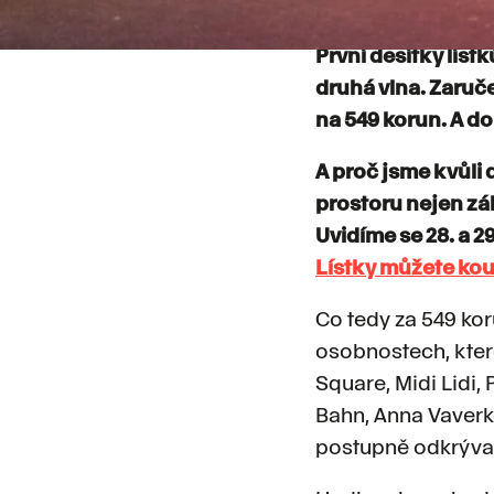
V prosinci odstar
První desítky lístk
druhá vlna. Zaruče
na 549 korun. A do
A proč jsme kvůli 
prostoru nejen záb
Uvidíme se 28. a 2
Lístky můžete kou
Co tedy za 549 kor
osobnostech, kter
Square, Midi Lidi, 
Bahn, Anna Vaverk
postupně odkrýva